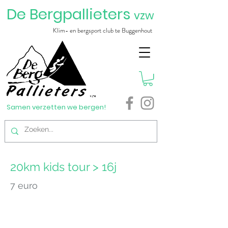
De Bergpallieters
vzw
Klim- en bergsport club te Buggenhout
Samen verzetten we bergen!
20km kids tour > 16j
7 euro