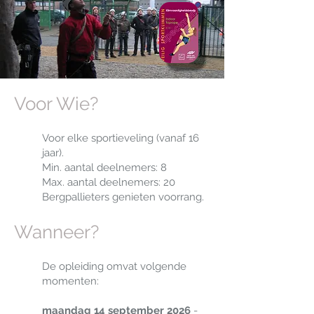
Voor Wie?
Voor elke sportieveling (vanaf 16
jaar).
Min. aantal deelnemers: 8
Max. aantal deelnemers: 20
Bergpallieters genieten voorrang.
Wanneer?
De opleiding omvat volgende
momenten:
maandag 14 september 2026
-