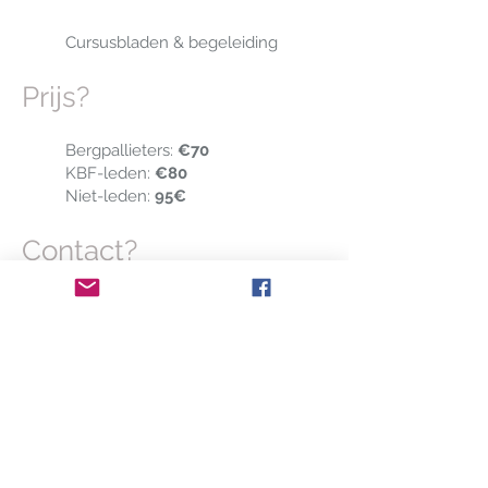
Cursusbladen & begeleiding
Prijs?
Bergpallieters:
€70
KBF-leden:
€80
Niet-leden:
95€
Contact?
Kristof Sarens -
opleidingen@bergpallieters.be
-
+32 494 87 88 06
Kledij?
sportkledij aangepast aan de
weersomstandigheden, stevige