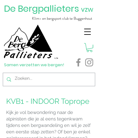
De Bergpallieters
vzw
Klim- en bergsport club te Buggenhout
Samen verzetten we bergen!
KVB1 - INDOOR Toprope
Kijk je vol bewondering naar de
alpinisten die je al eens tegenkwam
tijdens een bergwandeling en wil je zelf
een eerste stap zetten? Of ben je enkel