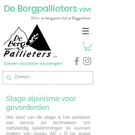
De Bergpallieters
vzw
Klim- en bergsport club te Buggenhout
Samen verzetten we bergen!
Stage alpinisme voor
gevorderden
Het doel van de stage is het aanleren
van kennis en technieken om
zelfstandig beklimmingen te kunnen
maken van niveau AD – D op zowel