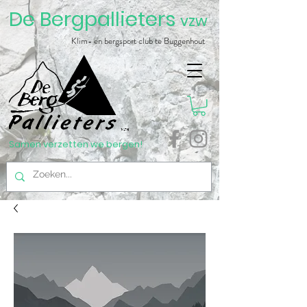
De Bergpallieters
vzw
Klim- en bergsport club te Buggenhout
Samen verzetten we bergen!