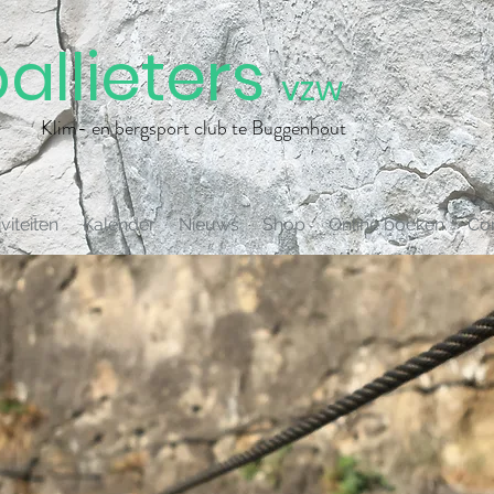
allieters
vzw
Klim- en bergsport club te Buggenhout
viteiten
Kalender
Nieuws
Shop
Online boeken
Co