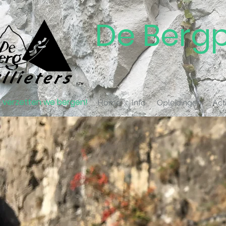
De Bergp
verzetten we bergen!
Home
Info
Opleidingen
Acti