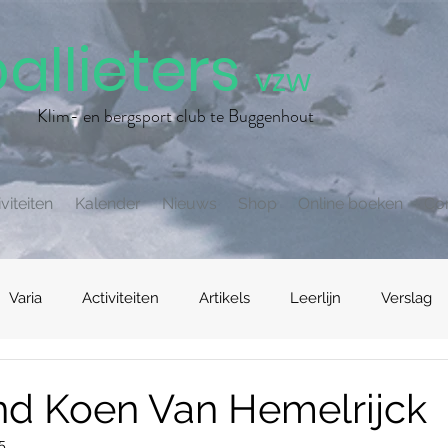
allieters
vzw
Klim- en bergsport club te Buggenhout
viteiten
Kalender
Nieuws
Shop
Online boeken
Co
Varia
Activiteiten
Artikels
Leerlijn
Verslag
d Koen Van Hemelrijck
5