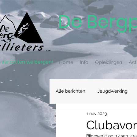
De Bergp
verzetten we bergen!
Home
Info
Opleidingen
Acti
Alle berichten
Jeugdwerking
1 nov 2023
Clubavon
Bijgewerkt op:
17 sep 202