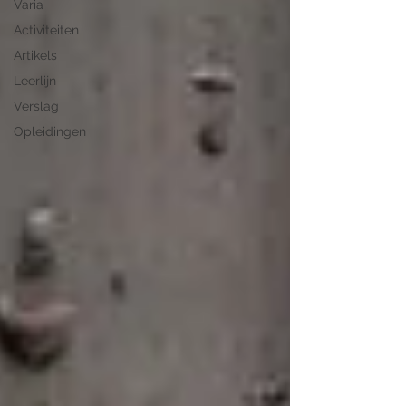
Varia
Activiteiten
Artikels
Leerlijn
Verslag
Opleidingen