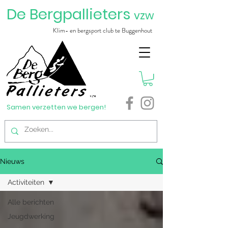
De Bergpallieters
vzw
Klim- en bergsport club te Buggenhout
Samen verzetten we bergen!
Nieuws
Activiteiten
Alle berichten
Jeugdwerking