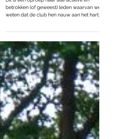
Helpers gezocht!
Dit is een oproep naar alle actieve en
betrokken (of geweest) leden waarvan we
weten dat de club hen nauw aan het hart
ligt, jullie maken het verschil! Volgend jaar
vieren we ons 40-jarig jubileum, een
robijnen jubileum zowaar. Dat staat voor
passie en liefde, een passie voor klimmen
die na 40 jaar nog steeds springlevend is.
Zie jij het zitten om mee de touwen in
handen te pakken door je vast te klikken
aan een feestcomité en zo de viering naar
een succes te (ver)zekeren? Ho