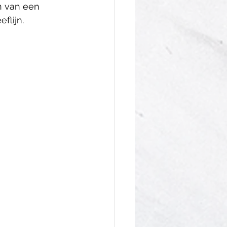
n van een 
flijn.