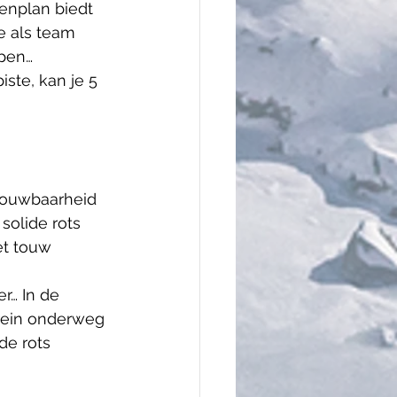
enplan biedt 
e als team 
open…
ste, kan je 5 
trouwbaarheid 
solide rots 
et touw 
r… In de 
errein onderweg 
de rots 