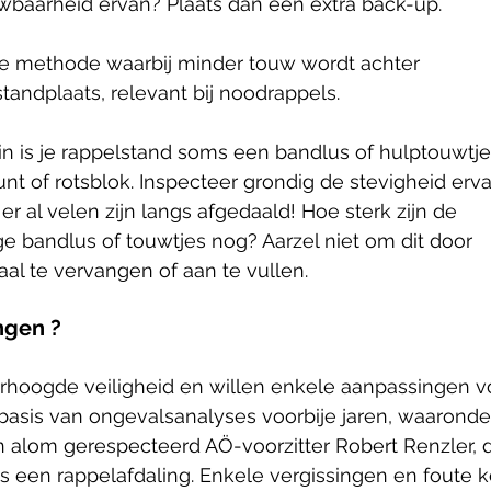
wbaarheid ervan? Plaats dan een extra back-up.
ve methode waarbij minder touw wordt achter
tandplaats, relevant bij noodrappels.
ein is je rappelstand soms een bandlus of hulptouwtje
nt of rotsblok. Inspecteer grondig de stevigheid erva
t er al velen zijn langs afgedaald! Hoe sterk zijn de
e bandlus of touwtjes nog? Aarzel niet om dit door
al te vervangen of aan te vullen.
ngen ?
rhoogde veiligheid en willen enkele aanpassingen vo
asis van ongevalsanalyses voorbije jaren, waaronder
 alom gerespecteerd AÖ-voorzitter Robert Renzler, di
ns een rappelafdaling. Enkele vergissingen en foute