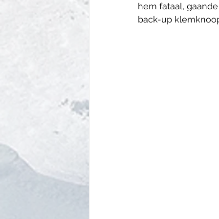
hem fataal, gaande
back-up klemknoop to