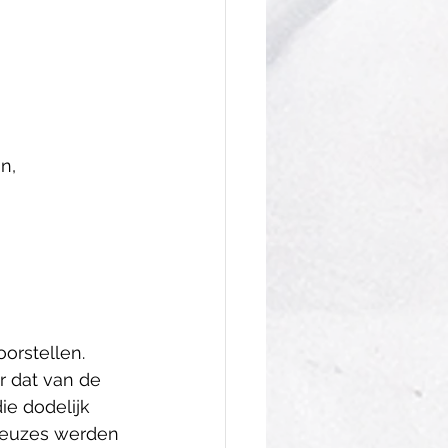
n,
orstellen. 
 dat van de 
e dodelijk 
 keuzes werden 