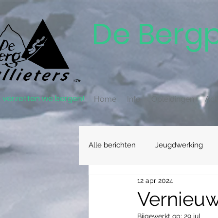
De Bergp
verzetten we bergen!
Home
Info
Opleidingen
Acti
Alle berichten
Jeugdwerking
12 apr 2024
Vernieu
Bijgewerkt op:
29 jul