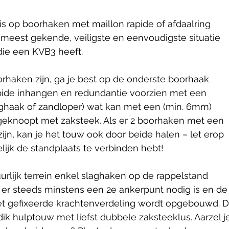
is op boorhaken met maillon rapide of afdaalring
 meest gekende, veiligste en eenvoudigste situatie
die een KVB3 heeft.
oorhaken zijn, ga je best op de onderste boorhaak
pide inhangen en redundantie voorzien met een
laghaak of zandloper) wat kan met een (min. 6mm)
geknoopt met zaksteek. Als er 2 boorhaken met een
zijn, kan je het touw ook door beide halen – let erop
lijk de standplaats te verbinden hebt!
uurlijk terrein enkel slaghaken op de rappelstand
t er steeds minstens een 2e ankerpunt nodig is en de
t gefixeerde krachtenverdeling wordt opgebouwd. D
k hulptouw met liefst dubbele zaksteeklus. Aarzel j