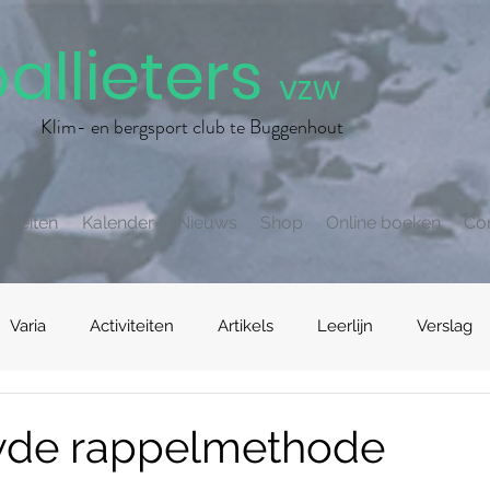
allieters
vzw
Klim- en bergsport club te Buggenhout
viteiten
Kalender
Nieuws
Shop
Online boeken
Co
Varia
Activiteiten
Artikels
Leerlijn
Verslag
wde rappelmethode