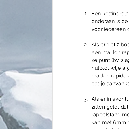
Een kettingrela
onderaan is de
voor iedereen 
Als er 1 of 2 b
een maillon ra
2e punt (bv. s
hulptouwtje af
maillon rapide 
dat je aanvanke
Als er in avont
zitten geldt da
rappelstand me
kan met 6mm di