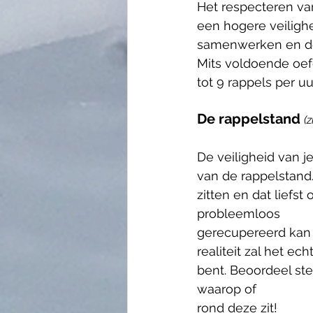
Het respecteren va
een hogere veilighe
samenwerken en de 
Mits voldoende oefe
tot 9 rappels per u
De rappelstand
(
De veiligheid van j
van de rappelstand.
zitten en dat liefst
probleemloos
gerecupereerd kan 
realiteit zal het ec
bent. Beoordeel ste
waarop of
rond deze zit!