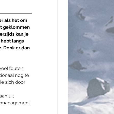
r als het om 
net geklommen 
rzijds kan je 
 hebt langs 
. Denk er dan 
veel fouten 
tionaal nog té 
ie zich door 
an uit 
ouwmanagement 