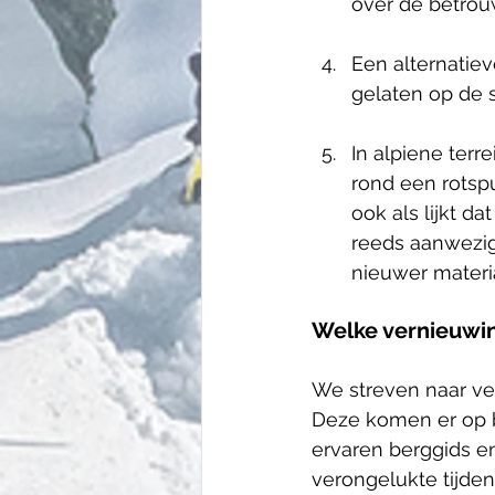
over de betrou
Een alternatie
gelaten op de s
In alpiene terr
rond een rotspu
ook als lijkt da
reeds aanwezig
nieuwer materia
Welke vernieuwi
We streven naar ve
Deze komen er op b
ervaren berggids en
verongelukte tijde